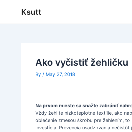
Skip
Ksutt
to
content
Ako vyčistiť žehličku
By
/
May 27, 2018
Na prvom mieste sa snažte zabrániť nah
Vždy žehlite nízkoteplotné textílie, ako na
oblečenie zmesou škrobu pre žehlením, to za
investícia. Prevencia usadzovania nečistôt j