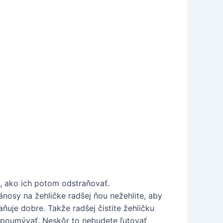
ôt, ako ich potom odstraňovať.
nosy na žehličke radšej ňou nežehlite, aby
ňuje dobre. Takže radšej čistite žehličku
 poumývať. Neskôr to nebudete ľutovať