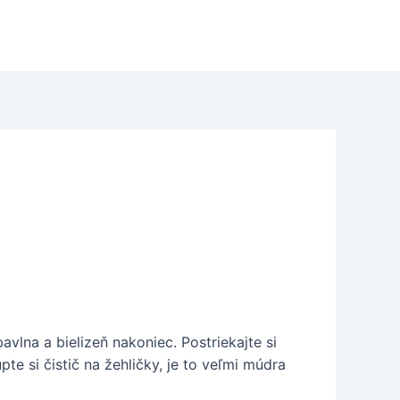
avlna a bielizeň nakoniec. Postriekajte si
te si čistič na žehličky, je to veľmi múdra