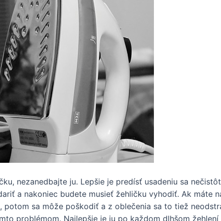
ičku, nezanedbajte ju. Lepšie je predísť usadeniu sa nečist
ariť a nakoniec budete musieť žehličku vyhodiť. Ak máte ná
e, potom sa môže poškodiť a z oblečenia sa to tiež neodstra
ýmto problémom. Najlepšie je ju po každom dlhšom žehlení