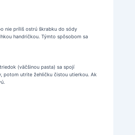
o nie príliš ostrú škrabku do sódy
) vlhkou handričkou. Týmto spôsobom sa
triedok (väčšinou pasta) sa spojí
 potom utrite žehličku čistou utierkou. Ak
vú.