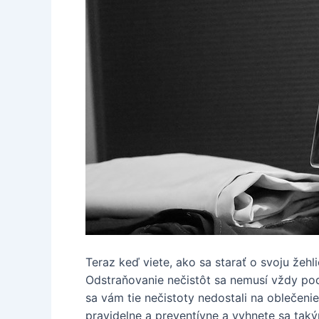
Teraz keď viete, ako sa starať o svoju žehl
Odstraňovanie nečistôt sa nemusí vždy pod
sa vám tie nečistoty nedostali na oblečeni
pravidelne a preventívne a vyhnete sa tak