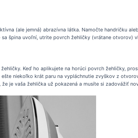
ktívna (ale jemná) abrazívna látka. Namočte handričku aleb
e sa špina uvoľní, utrite povrch žehličky (vrátane otvorov
 žehličky. Keď ho aplikujete na horúci povrch žehličky, pros
 ešte niekoľko krát paru na vypláchnutie zvyškov z otvorov,
že je vaša žehlička už pokazená a musíte si zadovážiť no