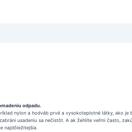
romadeniu odpadu.
príklad nylon a hodváb prvé a vysokoteplotné látky, ako je b
bráni usadeniu sa nečistôt. A ak žehlíte veľmi často, zakúp
e najdôležitejšia.