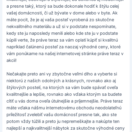
a presne taký, ktorý sa bude dokonale hodiť k štýlu celej
vašej domácnosti, či už bývate v dome alebo v byte. Ak
máte pocit, že je aj vaša posteľ vyrobená zo skutočne
nekvalitného materiálu a už si v podstate nespomínate,
kedy ste ju naposledy menili alebo kde ste ju v podstate
kúpili verte, že práve teraz sa vám oplatí kúpiť si kvalitnú
napríklad čalúnenú posteľ za naozaj výhodné ceny, ktoré
vám ponúkame na našej internetovej stránke práve teraz v
akcii!
Nečakajte preto ani vy zbytočne veľmi dlho a vyberte si
niektorú z našich odolných a krásnych, rovnako ako aj
štýlových postelí, na ktorých sa vám bude spávať oveľa
kvalitnejšie a lepšie, rovnako ako vďaka ktorým sa budete
cítiť u vás doma oveľa útulnejšie a príjemnejšie. Práve teraz
máte vďaka nášmu internetovému obchodu neodolateľnú
príležitosť zvelebiť vašu domácnosť presne tak, ako ste
potom vždy túžili a preto ju nepremeškajte a nakúpte ten
najlepší a najkvalitnejší nábytok za skutočne výhodné ceny