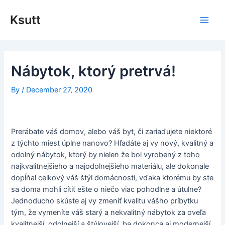
Skip
to
Ksutt
Main
content
Men
Nábytok, ktorý pretrvá!
By
/
December 27, 2020
Prerábate váš domov, alebo váš byt, či zariaďujete niektoré
z týchto miest úplne nanovo? Hľadáte aj vy nový, kvalitný a
odolný nábytok, ktorý by nielen že bol vyrobený z toho
najkvalitnejšieho a najodolnejšieho materiálu, ale dokonale
dopĺňal celkový váš štýl domácnosti, vďaka ktorému by ste
sa doma mohli cítiť ešte o niečo viac pohodlne a útulne?
Jednoducho skúste aj vy zmeniť kvalitu vášho príbytku
tým, že vymeníte váš starý a nekvalitný nábytok za oveľa
kvalitnejší, odolnejší a štýlovejší, ba dokonca aj modernejší