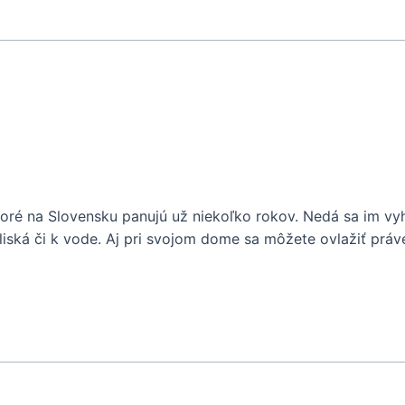
oré na Slovensku panujú už niekoľko rokov. Nedá sa im vyhnú
liská či k vode. Aj pri svojom dome sa môžete ovlažiť prá