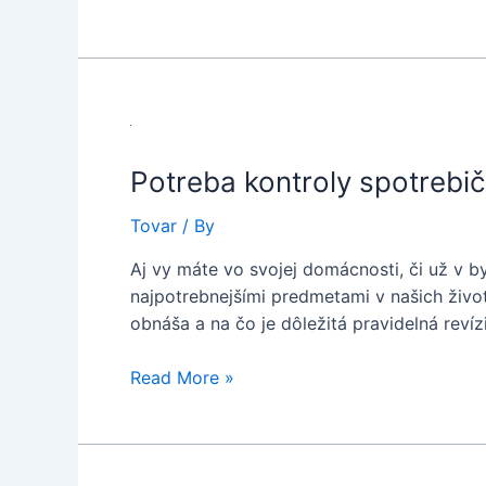
z
plastu
Potreba kontroly spotrebi
Tovar
/ By
Aj vy máte vo svojej domácnosti, či už v b
najpotrebnejšími predmetami v našich život
obnáša a na čo je dôležitá pravidelná reví
Potreba
Read More »
kontroly
spotrebičov