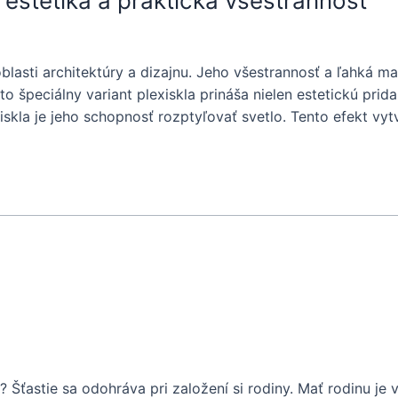
 estetika a praktická všestrannosť
oblasti architektúry a dizajnu. Jeho všestrannosť a ľahká 
to špeciálny variant plexiskla prináša nielen estetickú prid
skla je jeho schopnosť rozptyľovať svetlo. Tento efekt vy
 Šťastie sa odohráva pri založení si rodiny. Mať rodinu je v