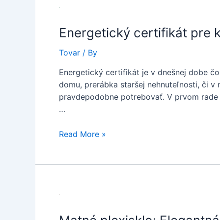
Energetický certifikát pre
Tovar
/ By
Energetický certifikát je v dnešnej dobe 
domu, prerábka staršej nehnuteľnosti, či v 
pravdepodobne potrebovať. V prvom rade si 
…
Energetický
Read More »
certifikát
pre
každú
nehnuteľnosť