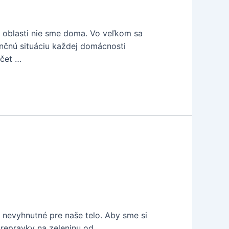
o oblasti nie sme doma. Vo veľkom sa
nčnú situáciu každej domácnosti
očet …
ú nevyhnutné pre naše telo. Aby sme si
 prepravky na zeleninu od