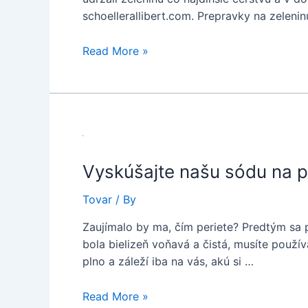
schoellerallibert.com. Prepravky na zelen
Prepravky
Read More »
na
zeleninu:
Nevyhnutná
súčasť
každej
kuchyne
Vyskúšajte našu sódu na p
Tovar
/ By
Zaujímalo by ma, čím periete? Predtým sa 
bola bielizeň voňavá a čistá, musíte použív
plno a záleží iba na vás, akú si …
Vyskúšajte
Read More »