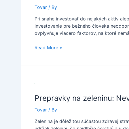
Tovar
/ By
Pri snahe investovať do nejakých aktív al
investovanie pre bežného človeka neodporú
ovplyvňuje viacero faktorov, na ktoré nem
Striebro
Read More »
na
krku
či
prste
doplňte
aj
Prepravky na zeleninu: Ne
výhodnými
investičnými
Tovar
/ By
mincami
Zelenina je dôležitou súčasťou zdravej stra
udržali zeleninu čo najdlhšie čerstvú a v d