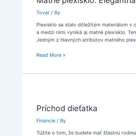
Matné plexisklo: Elegantná
Tovar
/ By
Plexisklo sa stalo dôležitým materiálom v 
a medzi nimi vyniká aj matné plexisklo. Ten
Jedným z hlavných atribútov matného plexi
Matné
Read More »
plexisklo:
Elegantná
estetika
a
praktická
všestrannosť
Príchod dieťatka
Financie
/ By
Túžite o tom, že budete mať šťastnú rodinu?