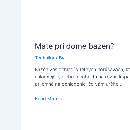
našu
sódu
na
pranie
Máte pri dome bazén?
Technika
/ By
Bazén vás ochladí v letných horúčavách, kt
chladnejšie, alebo mnohí idú na rôzne kúpa
príjemná na ochladenie, čo vám určite …
Máte
Read More »
pri
dome
bazén?