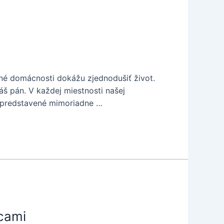
né domácnosti dokážu zjednodušiť život.
š pán. V každej miestnosti našej
i predstavené mimoriadne …
ncami