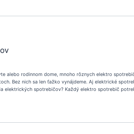
čov
yte alebo rodinnom dome, mnoho rôznych elektro spotrebičo
och. Bez nich sa len ťažko vynájdeme. Aj elektrické spotreb
zia elektrických spotrebičov? Každý elektro spotrebič pot