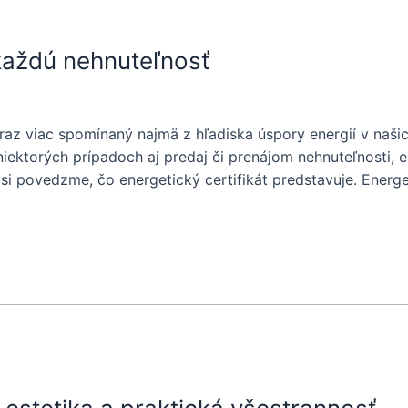
 každú nehnuteľnosť
čoraz viac spomínaný najmä z hľadiska úspory energií v naš
niektorých prípadoch aj predaj či prenájom nehnuteľnosti, e
povedzme, čo energetický certifikát predstavuje. Energeti