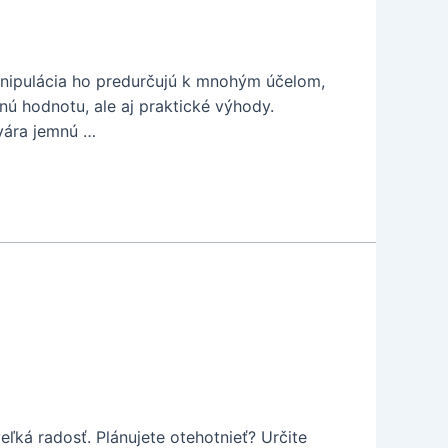
manipulácia ho predurčujú k mnohým účelom,
anú hodnotu, ale aj praktické výhody.
tvára jemnú …
eľká radosť. Plánujete otehotnieť? Určite