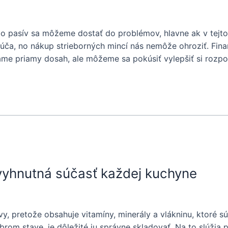
ebo pasív sa môžeme dostať do problémov, hlavne ak v tejt
ča, no nákup strieborných mincí nás nemôže ohroziť. Fina
áme priamy dosah, ale môžeme sa pokúsiť vylepšiť si rozp
vyhnutná súčasť každej kuchyne
vy, pretože obsahuje vitamíny, minerály a vlákninu, ktoré s
obrom stave, je dôležité ju správne skladovať. Na to slúžia