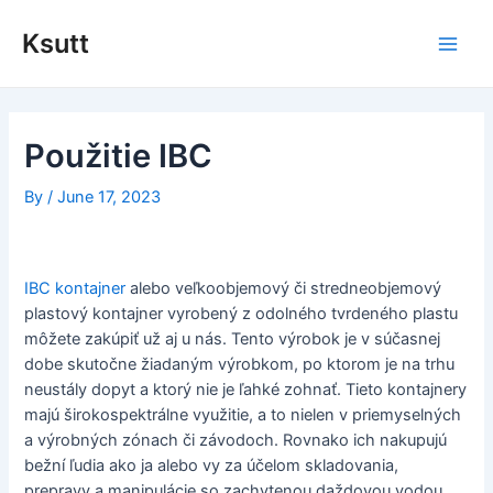
Skip
to
Ksutt
Main
content
Men
Použitie IBC
By
/
June 17, 2023
IBC kontajner
alebo veľkoobjemový či stredneobjemový
plastový kontajner vyrobený z odolného tvrdeného plastu
môžete zakúpiť už aj u nás. Tento výrobok je v súčasnej
dobe skutočne žiadaným výrobkom, po ktorom je na trhu
neustály dopyt a ktorý nie je ľahké zohnať. Tieto kontajnery
majú širokospektrálne využitie, a to nielen v priemyselných
a výrobných zónach či závodoch. Rovnako ich nakupujú
bežní ľudia ako ja alebo vy za účelom skladovania,
prepravy a manipulácie so zachytenou daždovou vodou,