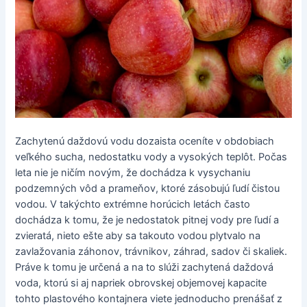
Zachytenú daždovú vodu dozaista oceníte v obdobiach
veľkého sucha, nedostatku vody a vysokých teplôt. Počas
leta nie je ničím novým, že dochádza k vysychaniu
podzemných vôd a prameňov, ktoré zásobujú ľudí čistou
vodou. V takýchto extrémne horúcich letách často
dochádza k tomu, že je nedostatok pitnej vody pre ľudí a
zvieratá, nieto ešte aby sa takouto vodou plytvalo na
zavlažovania záhonov, trávnikov, záhrad, sadov či skaliek.
Práve k tomu je určená a na to slúži zachytená daždová
voda, ktorú si aj napriek obrovskej objemovej kapacite
tohto plastového kontajnera viete jednoducho prenášať z