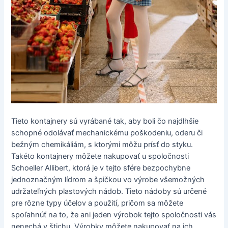
Tieto kontajnery sú vyrábané tak, aby boli čo najdlhšie
schopné odolávať mechanickému poškodeniu, oderu či
bežným chemikáliám, s ktorými môžu prísť do styku.
Takéto kontajnery môžete nakupovať u spoločnosti
Schoeller Allibert, ktorá je v tejto sfére bezpochybne
jednoznačným lídrom a špičkou vo výrobe všemožných
udržateľných plastových nádob. Tieto nádoby sú určené
pre rôzne typy účelov a použití, pričom sa môžete
spoľahnúť na to, že ani jeden výrobok tejto spoločnosti vás
nenechá v štichu. Výrobky môžete nakupovať na ich