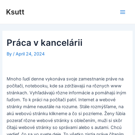
Skip
to
Ksutt
Main
content
Men
Práca v kancelárii
By
/
April 24, 2024
Mnoho ľudí denne vykonáva svoje zamestnanie práve na
počítači, notebooku, kde sa zdržiavajú na rôznych www
stránkach. Vyhľadávajú rôzne informácie a pomáhajú iným
ľuďom. To k práci na počítači patrí. Internet a webové
stránky máme neustále na rozume. Stále rozmýšľame, na
akú webovú stránku klikneme a čo si pozrieme. Ženy ľúbia
pozerať rôzne webové stránky s oblečením, muži si skôr
čítajú webové stránky so správami alebo s autami. Chcú
vedieť, čo sa vo svete deje. To všetko zistia práve čítaním