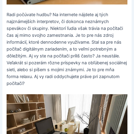
Radi počúvate hudbu? Na internete nájdete aj tých
najznámejších interpretov, či dokonca neznámych
spevákov či skupiny. Niektorí ľudia však trávia na počítači
čas aj mimo svojho zamestnania. Je to pre nás zdroj
informácií, ktoré dennodenne využívame. Stal sa pre nás
počítač digitálnym zariadením, a to veľmi potrebným a
dôležitým. Aj vy ste na počítači príliš často? Ja neustále.
Veľakrát si pozerám rôzne príspevky na obľúbenej sociálnej
sieti, alebo si píšem s mojimi známymi. Je to pre mňa
forma relaxu. Aj vy radi oddychujete práve pri zapnutom
počítači?