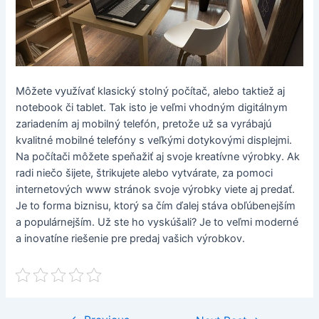
Môžete využívať klasický stolný počítač, alebo taktiež aj
notebook či tablet. Tak isto je veľmi vhodným digitálnym
zariadením aj mobilný telefón, pretože už sa vyrábajú
kvalitné mobilné telefóny s veľkými dotykovými displejmi.
Na počítači môžete speňažiť aj svoje kreatívne výrobky. Ak
radi niečo šijete, štrikujete alebo vytvárate, za pomoci
internetových www stránok svoje výrobky viete aj predať.
Je to forma biznisu, ktorý sa čím ďalej stáva obľúbenejším
a populárnejším. Už ste ho vyskúšali? Je to veľmi moderné
a inovatíne riešenie pre predaj vašich výrobkov.