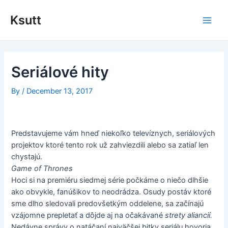
Skip
to
Ksutt
Main
content
Men
Seriálové hity
By
/
December 13, 2017
Predstavujeme vám hneď niekoľko televíznych, seriálových
projektov ktoré tento rok už zahviezdili alebo sa zatiaľ len
chystajú.
Game of Thrones
Hoci si na premiéru siedmej série počkáme o niečo dlhšie
ako obvykle, fanúšikov to neodrádza. Osudy postáv ktoré
sme dlho sledovali predovšetkým oddelene, sa začínajú
vzájomne prepletať a dôjde aj na očakávané
strety aliancií.
Nedávne správy o natáčaní najväčšej bitky seriálu hovoria