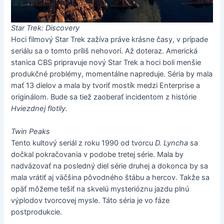
Star Trek: Discovery
Hoci filmový Star Trek zažíva práve krásne časy, v prípade
seriálu sa o tomto príliš nehovorí. Až doteraz. Americká
stanica CBS pripravuje nový Star Trek a hoci boli menšie
produkčné problémy, momentálne napreduje. Séria by mala
mať 13 dielov a mala by tvoriť mostík medzi Enterprise a
originálom. Bude sa tiež zaoberať incidentom z histórie
Hviezdnej flotily.
Twin Peaks
Tento kultový seriál z roku 1990 od tvorcu
D. Lyncha
sa
dočkal pokračovania v podobe tretej série. Mala by
nadväzovať na posledný diel série druhej a dokonca by sa
mala vrátiť aj väčšina pôvodného štábu a hercov. Takže sa
opäť môžeme tešiť na skvelú mysterióznu jazdu plnú
výplodov tvorcovej mysle. Táto séria je vo fáze
postprodukcie.