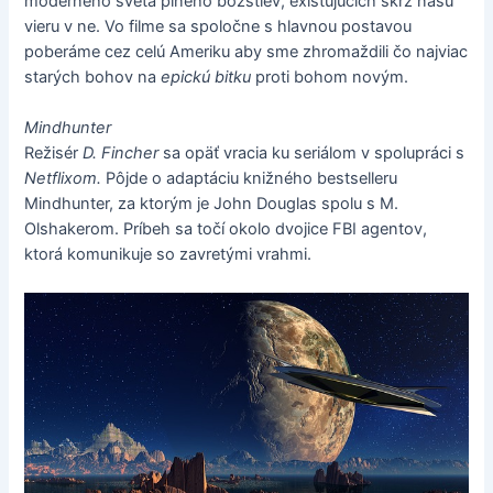
moderného sveta plného božstiev, existujúcich skrz našu
vieru v ne. Vo filme sa spoločne s hlavnou postavou
poberáme cez celú Ameriku aby sme zhromaždili čo najviac
starých bohov na
epickú bitku
proti bohom novým.
Mindhunter
Režisér
D. Fincher
sa opäť vracia ku seriálom v spolupráci s
Netflixom.
Pôjde o adaptáciu knižného bestselleru
Mindhunter, za ktorým je John Douglas spolu s M.
Olshakerom. Príbeh sa točí okolo dvojice FBI agentov,
ktorá komunikuje so zavretými vrahmi.