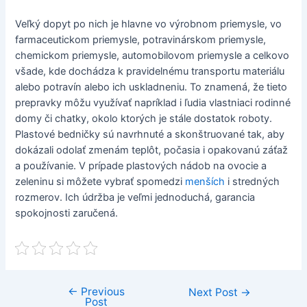
Veľký dopyt po nich je hlavne vo výrobnom priemysle, vo
farmaceutickom priemysle, potravinárskom priemysle,
chemickom priemysle, automobilovom priemysle a celkovo
všade, kde dochádza k pravidelnému transportu materiálu
alebo potravín alebo ich uskladneniu. To znamená, že tieto
prepravky môžu využívať napríklad i ľudia vlastniaci rodinné
domy či chatky, okolo ktorých je stále dostatok roboty.
Plastové bedničky sú navrhnuté a skonštruované tak, aby
dokázali odolať zmenám teplôt, počasia i opakovanú záťaž
a používanie. V prípade plastových nádob na ovocie a
zeleninu si môžete vybrať spomedzi
menších
i stredných
rozmerov. Ich údržba je veľmi jednoduchá, garancia
spokojnosti zaručená.
←
Previous
Post
Next Post
→
Post