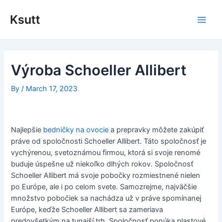
Skip
to
Ksutt
Main
content
Men
Výroba Schoeller Allibert
By
/
March 17, 2023
Najlepšie
bedničky na ovocie
a prepravky môžete zakúpiť
práve od spoločnosti Schoeller Allibert. Táto spoločnosť je
vychýrenou, svetoznámou firmou, ktorá si svoje renomé
buduje úspešne už niekoľko dlhých rokov. Spoločnosť
Schoeller Allibert má svoje pobočky rozmiestnené nielen
po Európe, ale i po celom svete. Samozrejme, najväčšie
množstvo pobočiek sa nachádza už v práve spomínanej
Európe, keďže Schoeller Allibert sa zameriava
predovšetkým na tunajší trh. Spoločnosť ponúka plastové