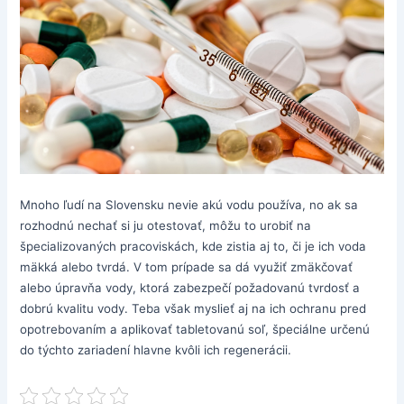
Mnoho ľudí na Slovensku nevie akú vodu používa, no ak sa
rozhodnú nechať si ju otestovať, môžu to urobiť na
špecializovaných pracoviskách, kde zistia aj to, či je ich voda
mäkká alebo tvrdá. V tom prípade sa dá využiť zmäkčovať
alebo úpravňa vody, ktorá zabezpečí požadovanú tvrdosť a
dobrú kvalitu vody. Teba však myslieť aj na ich ochranu pred
opotrebovaním a aplikovať tabletovanú soľ, špeciálne určenú
do týchto zariadení hlavne kvôli ich regenerácii.