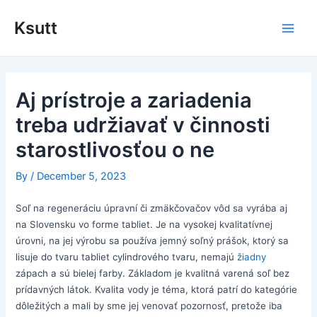
Skip
to
Ksutt
Main
content
Men
Aj prístroje a zariadenia
treba udržiavať v činnosti
starostlivosťou o ne
By
/
December 5, 2023
Soľ na regeneráciu úpravní či zmäkčovačov vôd sa vyrába aj
na Slovensku vo forme tabliet. Je na vysokej kvalitatívnej
úrovni, na jej výrobu sa používa jemný soľný prášok, ktorý sa
lisuje do tvaru tabliet cylindrového tvaru, nemajú
žiadny
zápach a sú bielej farby. Základom je kvalitná varená soľ bez
prídavných látok.
Kvalita vody je téma, ktorá patrí do kategórie
dôležitých a mali by sme jej venovať pozornosť, pretože iba