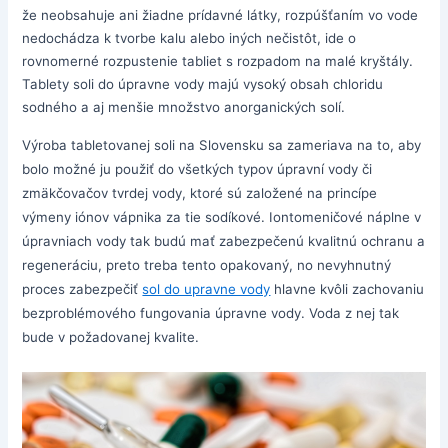
že neobsahuje ani žiadne prídavné látky, rozpúšťaním vo vode
nedochádza k tvorbe kalu alebo iných nečistôt, ide o
rovnomerné rozpustenie tabliet s rozpadom na malé kryštály.
Tablety soli do úpravne vody majú vysoký obsah chloridu
sodného a aj menšie množstvo anorganických solí.
Výroba tabletovanej soli na Slovensku sa zameriava na to, aby
bolo možné ju použiť do všetkých typov úpravní vody či
zmäkčovačov tvrdej vody, ktoré sú založené na princípe
výmeny iónov vápnika za tie sodíkové. Iontomeničové náplne v
úpravniach vody tak budú mať zabezpečenú kvalitnú ochranu a
regeneráciu, preto treba tento opakovaný, no nevyhnutný
proces zabezpečiť
sol do upravne vody
hlavne kvôli zachovaniu
bezproblémového fungovania úpravne vody. Voda z nej tak
bude v požadovanej kvalite.