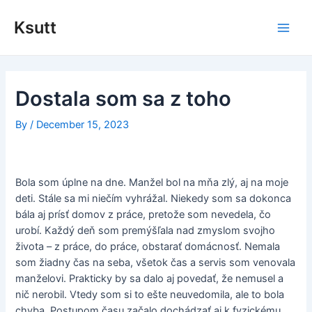
Skip
to
Ksutt
Main
content
Men
Dostala som sa z toho
By
/
December 15, 2023
Bola som úplne na dne. Manžel bol na mňa zlý, aj na moje
deti. Stále sa mi niečím vyhrážal. Niekedy som sa dokonca
bála aj prísť domov z práce, pretože som nevedela, čo
urobí. Každý deň som premýšľala nad zmyslom svojho
života – z práce, do práce, obstarať domácnosť. Nemala
som žiadny čas na seba, všetok čas a servis som venovala
manželovi. Prakticky by sa dalo aj povedať, že nemusel a
nič nerobil. Vtedy som si to ešte neuvedomila, ale to bola
chyba. Postupom času začalo dochádzať aj k fyzickému