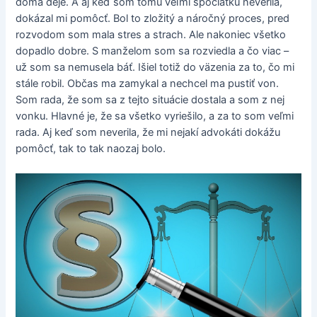
doma deje. A aj keď som tomu veľmi spočiatku neverila,
dokázal mi pomôcť. Bol to zložitý a náročný proces, pred
rozvodom som mala stres a strach. Ale nakoniec všetko
dopadlo dobre. S manželom som sa rozviedla a čo viac –
už som sa nemusela báť. Išiel totiž do väzenia za to, čo mi
stále robil. Občas ma zamykal a nechcel ma pustiť von.
Som rada, že som sa z tejto situácie dostala a som z nej
vonku. Hlavné je, že sa všetko vyriešilo, a za to som veľmi
rada. Aj keď som neverila, že mi nejakí advokáti dokážu
pomôcť, tak to tak naozaj bolo.