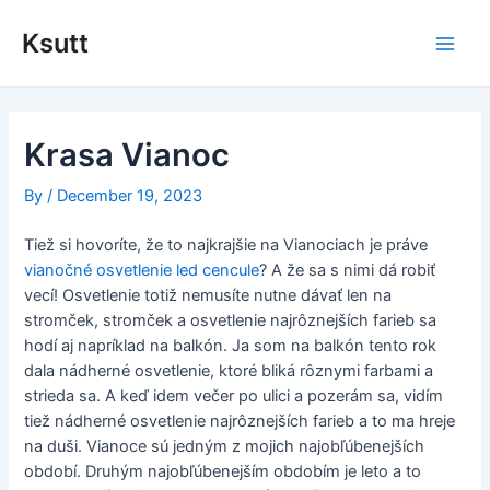
Skip
to
Ksutt
Main
content
Men
Krasa Vianoc
By
/
December 19, 2023
Tiež si hovoríte, že to najkrajšie na Vianociach je práve
vianočné osvetlenie led cencule
? A že sa s nimi dá robiť
vecí! Osvetlenie totiž nemusíte nutne dávať len na
stromček, stromček a osvetlenie najrôznejších farieb sa
hodí aj napríklad na balkón. Ja som na balkón tento rok
dala nádherné osvetlenie, ktoré bliká rôznymi farbami a
strieda sa. A keď idem večer po ulici a pozerám sa, vidím
tiež nádherné osvetlenie najrôznejších farieb a to ma hreje
na duši. Vianoce sú jedným z mojich najobľúbenejších
období. Druhým najobľúbenejším obdobím je leto a to