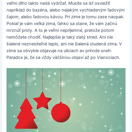
veľmi dlho takto nedá vydržať. Musíte sa ísť osviežiť
napríklad do bazéna, alebo nejakým vychladeným ľadovým
čajom, alebo ľadovou kávou. Pri zime je tomu zase naopak.
Pokiaľ je vám veľká zima, ľahko sa stane, že vám začnú
mrznúť prsty. A to je veľmi nepríjemné, pretože potom
nemôžete chodiť. Najlepšie je taký zlatý stred. Ani nie
šialené neznesiteľné teplo, ani nie šialená studená zima. V
zime sa obvykle objavuje na uliciach av prírode sneh.
Paradox je, že sa vždy väčšinou objaví až po Vianociach.