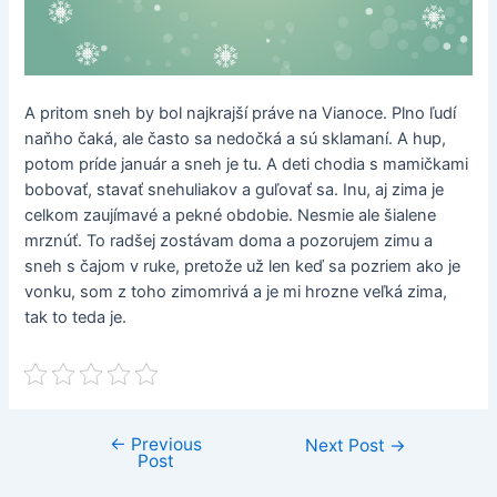
A pritom sneh by bol najkrajší práve na Vianoce. Plno ľudí
naňho čaká, ale často sa nedočká a sú sklamaní. A hup,
potom príde január a sneh je tu. A deti chodia s mamičkami
bobovať, stavať snehuliakov a guľovať sa. Inu, aj zima je
celkom zaujímavé a pekné obdobie. Nesmie ale šialene
mrznúť. To radšej zostávam doma a pozorujem zimu a
sneh s čajom v ruke, pretože už len keď sa pozriem ako je
vonku, som z toho zimomrivá a je mi hrozne veľká zima,
tak to teda je.
←
Previous
Post
Next Post
→
Post
navigation