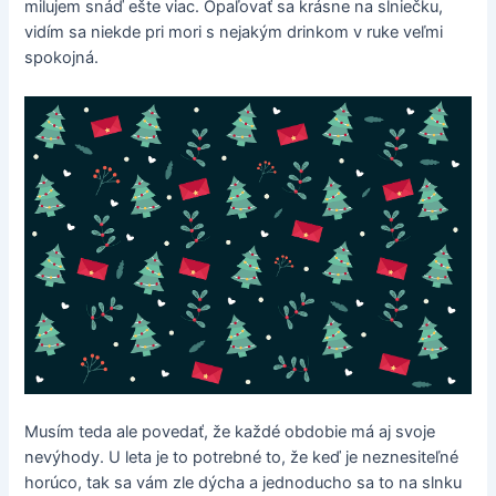
milujem snáď ešte viac. Opaľovať sa krásne na slniečku,
vidím sa niekde pri mori s nejakým drinkom v ruke veľmi
spokojná.
Musím teda ale povedať, že každé obdobie má aj svoje
nevýhody. U leta je to potrebné to, že keď je neznesiteľné
horúco, tak sa vám zle dýcha a jednoducho sa to na slnku