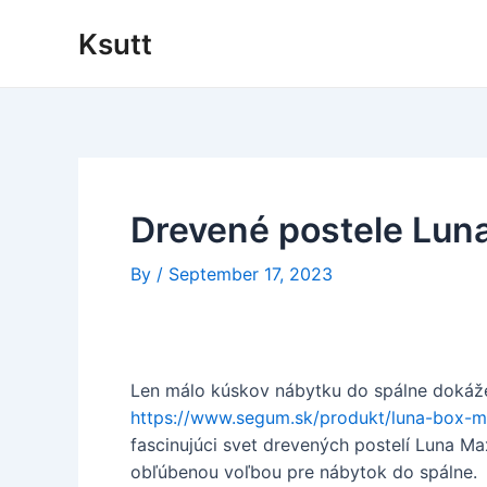
Skip
Ksutt
to
content
Drevené postele Luna
By
/
September 17, 2023
Len málo kúskov nábytku do spálne dokáže
https://www.segum.sk/produkt/luna-box-m
fascinujúci svet drevených postelí Luna Max
obľúbenou voľbou pre nábytok do spálne.