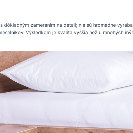
é s dôkladným zameraním na detail; nie sú hromadne vyráb
emeselníkov. Výsledkom je kvalita vyššia než u mnohých in