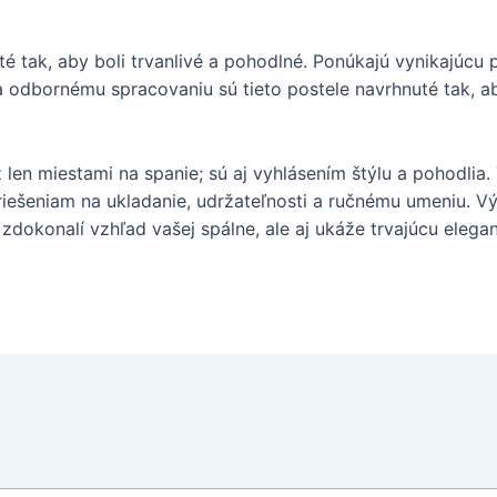
é tak, aby boli trvanlivé a pohodlné. Ponúkajú vynikajúcu
a odbornému spracovaniu sú tieto postele navrhnuté tak, ab
len miestami na spanie; sú aj vyhlásením štýlu a pohodlia.
 riešeniam na ukladanie, udržateľnosti a ručnému umeniu. 
 zdokonalí vzhľad vašej spálne, ale aj ukáže trvajúcu eleg