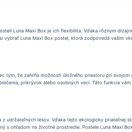
stelí Luna Maxi Box je ich flexibilita. Vďaka rôznym dizaj
si vybrať Luna Maxi Box postel, ktorá zodpovedá vašim vkusu
c tým, že zahŕňa možnosti úložného priestoru pri svojom d
 oblečenia, prikrývok alebo osobných vecí. Táto funkcia v
 z udržateľných lesov. Vďaka tejto ekologicky priateľnej s
ný s ohľadom na životné prostredie. Postele Luna Maxi Box