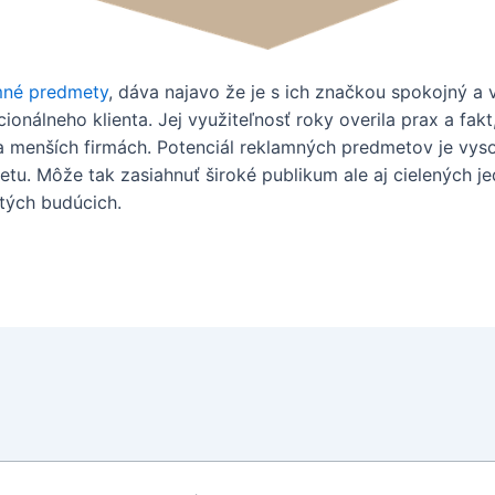
mné predmety
, dáva najavo že je s ich značkou spokojný a 
cionálneho klienta. Jej využiteľnosť roky overila prax a fakt
a menších firmách. Potenciál reklamných predmetov je vyso
u. Môže tak zasiahnuť široké publikum ale aj cielených jedi
tých budúcich.