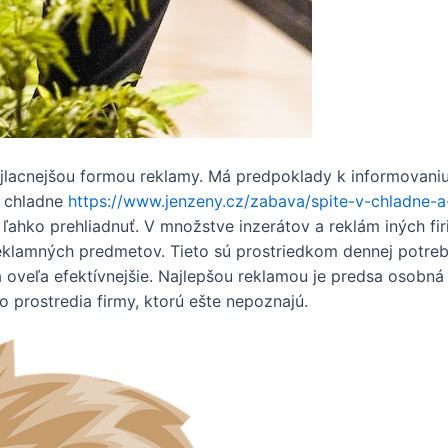
jlacnejšou formou reklamy. Má predpoklady k informovaniu 
í chladne
https://www.jenzeny.cz/zabava/spite-v-chladne-
ľahko prehliadnuť. V množstve inzerátov a reklám iných fir
reklamných predmetov. Tieto sú prostriedkom dennej potre
 oveľa efektívnejšie. Najlepšou reklamou je predsa osobn
 prostredia firmy, ktorú ešte nepoznajú.