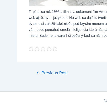
T písal sa rok 1995 a film tzv. dokument film Am
web aj rôznych jazykoch. Na web sa dajú tu tvoriť
by sme si založiť také niečo pod krycím menom a
vám bude pomáhať umelá inteligencia ktorá nás už
mieru. Budeme tu varení či pečený keď sa nám bu
Post
←
Previous Post
navigation
C