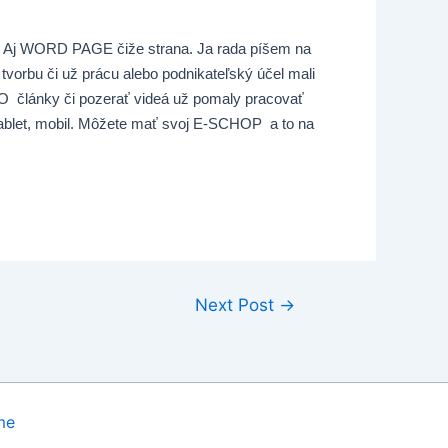
ého. Aj WORD PAGE čiže strana. Ja rada píšem na
tvorbu či už prácu alebo podnikateľský účel mali
EO články či pozerať videá už pomaly pracovať
 tablet, mobil. Môžete mať svoj E-SCHOP a to na
Next Post
→
me