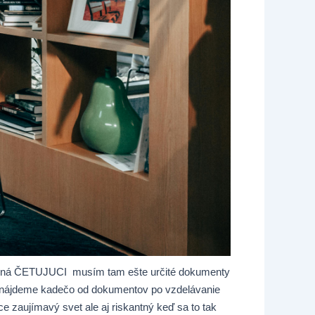
atená ČETUJUCI musím tam ešte určité dokumenty
om nájdeme kadečo od dokumentov po vzdelávanie
 zaujímavý svet ale aj riskantný keď sa to tak