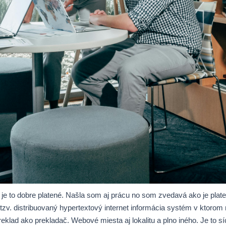
 to dobre platené. Našla som aj prácu no som zvedavá ako je pl
 tzv. distribuovaný hypertextový internet informácia systém v ktor
 ako prekladač. Webové miesta aj lokalitu a plno iného. Je to síce