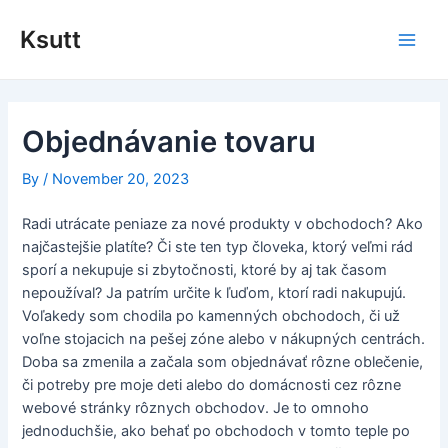
Skip
to
Ksutt
Main
content
Men
Objednávanie tovaru
By
/
November 20, 2023
Radi utrácate peniaze za nové produkty v obchodoch? Ako
najčastejšie platíte? Či ste ten typ človeka, ktorý veľmi rád
sporí a nekupuje si zbytočnosti, ktoré by aj tak časom
nepoužíval? Ja patrím určite k ľuďom, ktorí radi nakupujú.
Voľakedy som chodila po kamenných obchodoch, či už
voľne stojacich na pešej zóne alebo v nákupných centrách.
Doba sa zmenila a začala som objednávať rôzne oblečenie,
či potreby pre moje deti alebo do domácnosti cez rôzne
webové stránky rôznych obchodov. Je to omnoho
jednoduchšie, ako behať po obchodoch v tomto teple po