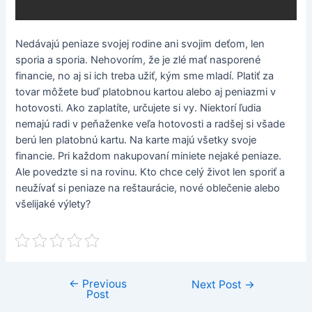
Nedávajú peniaze svojej rodine ani svojim deťom, len
sporia a sporia. Nehovorím, že je zlé mať nasporené
financie, no aj si ich treba užiť, kým sme mladí. Platiť za
tovar môžete buď platobnou kartou alebo aj peniazmi v
hotovosti. Ako zaplatíte, určujete si vy. Niektorí ľudia
nemajú radi v peňaženke veľa hotovosti a radšej si všade
berú len platobnú kartu. Na karte majú všetky svoje
financie. Pri každom nakupovaní miniete nejaké peniaze.
Ale povedzte si na rovinu. Kto chce celý život len sporiť a
neužívať si peniaze na reštaurácie, nové oblečenie alebo
všelijaké výlety?
←
Previous
Post
Next Post
→
Post
navigation