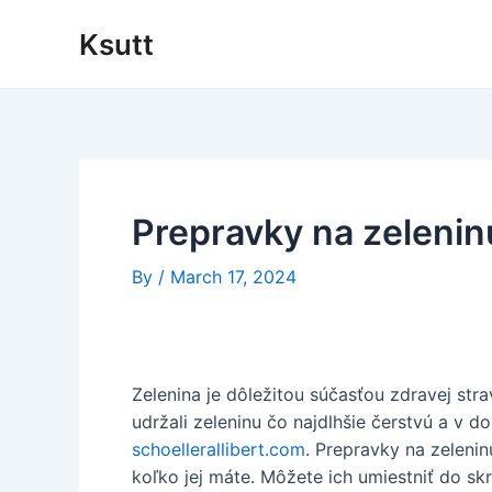
Skip
Ksutt
to
content
Prepravky na zeleni
By
/
March 17, 2024
Zelenina je dôležitou súčasťou zdravej stra
udržali zeleninu čo najdlhšie čerstvú a v d
schoellerallibert.com
. Prepravky na zeleni
koľko jej máte. Môžete ich umiestniť do sk