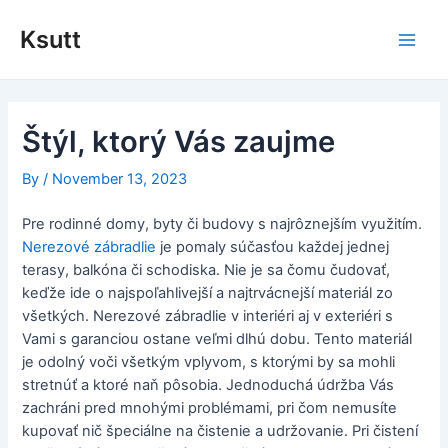
Skip
to
Ksutt
Main
content
Men
Štýl, ktorý Vás zaujme
By
/
November 13, 2023
Pre rodinné domy, byty či budovy s najrôznejším využitím.
Nerezové zábradlie
je pomaly súčasťou každej jednej
terasy, balkóna či schodiska. Nie je sa čomu čudovať,
keďže ide o najspoľahlivejší a najtrvácnejší materiál zo
všetkých. Nerezové zábradlie v interiéri aj v exteriéri s
Vami s garanciou ostane veľmi dlhú dobu. Tento materiál
je odolný voči všetkým vplyvom, s ktorými by sa mohli
stretnúť a ktoré naň pôsobia. Jednoduchá údržba Vás
zachráni pred mnohými problémami, pri čom nemusíte
kupovať nič špeciálne na čistenie a udržovanie. Pri čistení