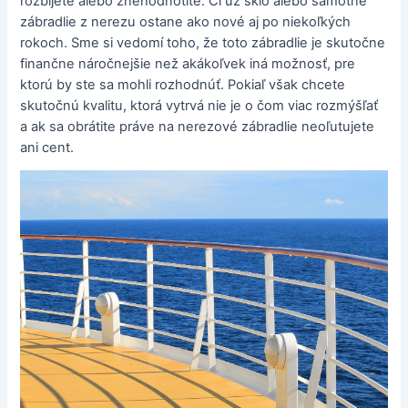
rozbijete alebo znehodnotíte. Či už sklo alebo samotné
zábradlie z nerezu ostane ako nové aj po niekoľkých
rokoch.
Sme si vedomí toho, že toto zábradlie je skutočne
finančne náročnejšie než akákoľvek iná možnosť, pre
ktorú by ste sa mohli rozhodnúť. Pokiaľ však chcete
skutočnú kvalitu, ktorá vytrvá nie je o čom viac rozmýšľať
a ak sa obrátite práve na nerezové zábradlie neoľutujete
ani cent.